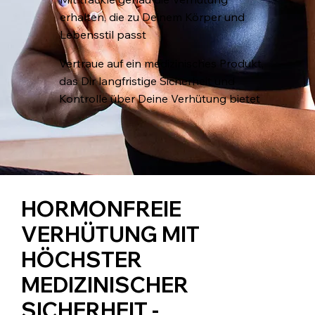
erhalten, die zu Deinem Körper und
Lebensstil passt​
Vertraue auf ein medizinisches Produkt,
das Dir langfristige Sicherheit und
Kontrolle über Deine Verhütung bietet​​
HORMONFREIE
VERHÜTUNG MIT
HÖCHSTER
MEDIZINISCHER
SICHERHEIT -