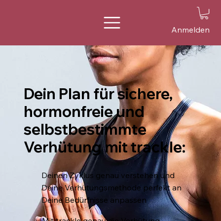
Anmelden
Dein Plan für sichere,
hormonfreie und
selbstbestimmte
Verhütung mit trackle:
Deinen Zyklus genau verstehen und
Deine Verhütungsmethode perfekt an
Deine Bedürfnisse anpassen​
Mit trackle genau die Verhütung